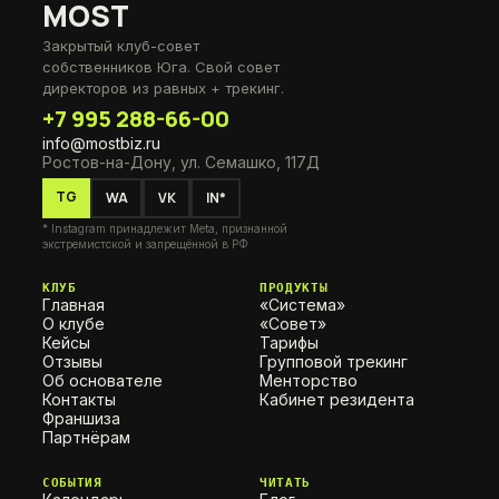
MOST
Закрытый клуб-совет
собственников Юга. Свой совет
директоров из равных + трекинг.
+7 995 288-66-00
info@mostbiz.ru
Ростов-на-Дону, ул. Семашко, 117Д
TG
WA
VK
IN*
* Instagram принадлежит Meta, признанной
экстремистской и запрещённой в РФ
КЛУБ
ПРОДУКТЫ
Главная
«Система»
О клубе
«Совет»
Кейсы
Тарифы
Отзывы
Групповой трекинг
Об основателе
Менторство
Контакты
Кабинет резидента
Франшиза
Партнёрам
СОБЫТИЯ
ЧИТАТЬ