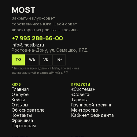
MOST
Закрытый клуб-совет
собственников Юга. Свой совет
директоров из равных + трекинг.
+7 995 288-66-00
info@mostbiz.ru
Ростов-на-Дону, ул. Семашко, 117Д
TG
WA
VK
IN*
* Instagram принадлежит Meta, признанной
экстремистской и запрещённой в РФ
КЛУБ
ПРОДУКТЫ
Главная
«Система»
О клубе
«Совет»
Кейсы
Тарифы
Отзывы
Групповой трекинг
Об основателе
Менторство
Контакты
Кабинет резидента
Франшиза
Партнёрам