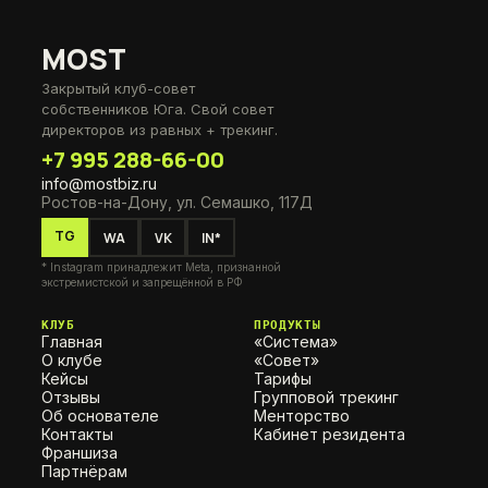
MOST
Закрытый клуб-совет
собственников Юга. Свой совет
директоров из равных + трекинг.
+7 995 288-66-00
info@mostbiz.ru
Ростов-на-Дону, ул. Семашко, 117Д
TG
WA
VK
IN*
* Instagram принадлежит Meta, признанной
экстремистской и запрещённой в РФ
КЛУБ
ПРОДУКТЫ
Главная
«Система»
О клубе
«Совет»
Кейсы
Тарифы
Отзывы
Групповой трекинг
Об основателе
Менторство
Контакты
Кабинет резидента
Франшиза
Партнёрам