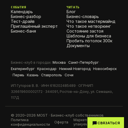
СОБЫТИЯ
ЧИТАТЬ
Календарь
Блог
Бизнес-разбор
Бизнес-словарь
Тест-драйв
Что такое мастермайнд
Приглашённый эксперт
Что такое нетворкинг
Бизнес-баня
Состояние застоя
Шаблоны для бизнеса
Пробить потолок 300к
Документы
Бизнес-клуб в городах:
Москва
·
Санкт-Петербург
·
Екатеринбург
·
Краснодар
·
Нижний Новгород
·
Новосибирск
·
Пермь
·
Казань
·
Ставрополь
·
Сочи
ИП Гуторов В. В. · ИНН 616202485489 · ОГРНИП
326619600002172 · 344091, Ростов-на-Дону, ул. Семашко,
117Д
© 2020–2026 MOST · Бизнес-клуб собственников
Политика
Маркетинг клуба —
Оферта
СВЯЗАТЬСЯ
конфиденциальности
упакуем.рф
↗